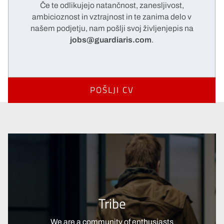
Če te odlikujejo natančnost, zanesljivost,
ambicioznost in vztrajnost in te zanima delo v
našem podjetju, nam pošlji svoj življenjepis na
jobs@guardiaris.com
.
POŠLJI CV
Tribe
We are a community of enthusiasts