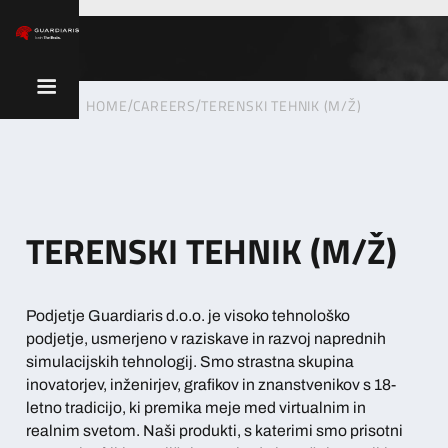
HOME
CAREERS
TERENSKI TEHNIK (M/Ž)
/
/
TERENSKI TEHNIK (M/Ž)
Podjetje Guardiaris d.o.o. je visoko tehnološko
podjetje, usmerjeno v raziskave in razvoj naprednih
simulacijskih tehnologij. Smo strastna skupina
inovatorjev, inženirjev, grafikov in znanstvenikov s 18-
letno tradicijo, ki premika meje med virtualnim in
realnim svetom. Naši produkti, s katerimi smo prisotni